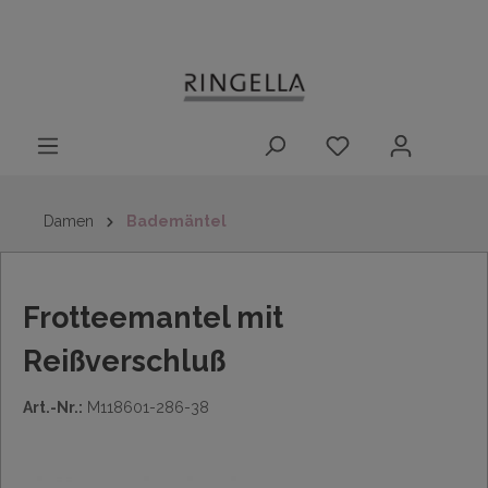
14 Tage
Lieferung nach
kostenloser
inhalt springen
Rückgaberecht
DE/AT/NL/BE/LU
Rückversand
innerhalb
Deutschlands
Damen
Bademäntel
Frotteemantel mit
Reißverschluß
Art.-Nr.:
M118601-286-38