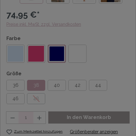
74,95 €*
Preise inkl. MwSt. zzgl. Versandkosten
Farbe
Größe
36
38
40
42
44
46
48
Anzahl
In den Warenkorb
Zum Merkzettel hinzufügen
Größenberater anzeigen