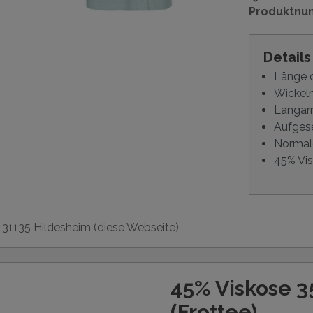
Produktnu
Detail
Länge 
Wickelm
Langa
Aufgese
Normal
45% Vis
, 31135 Hildesheim (diese Webseite)
45% Viskose 
(Frottee)