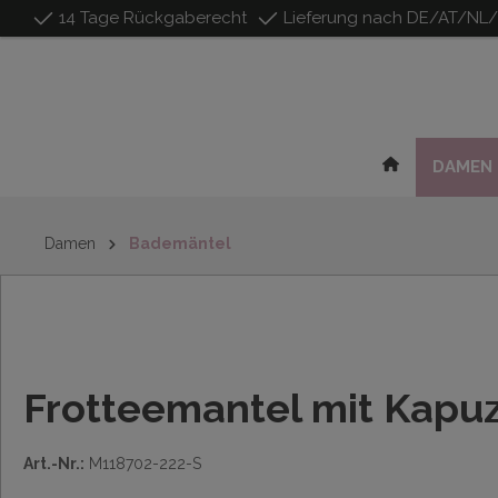
14 Tage Rückgaberecht
Lieferung nach DE/AT/NL
inhalt springen
DAMEN
Damen
Bademäntel
Frotteemantel mit Kapu
Art.-Nr.:
M118702-222-S