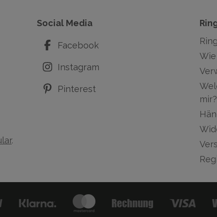
Social Media
Rin
Rin
Facebook
Wie 
Instagram
Ver
Wel
Pinterest
mir?
Hän
Wid
lar
.
Ver
Regi