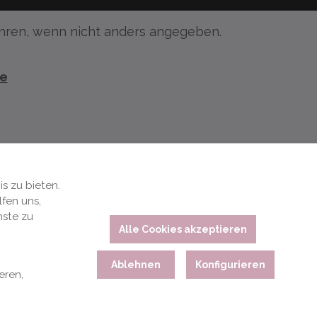
ren, wenn nicht anders angegeben.
te
s zu bieten.
fen uns,
nste zu
Alle Cookies akzeptieren
Ablehnen
Konfigurieren
eren,