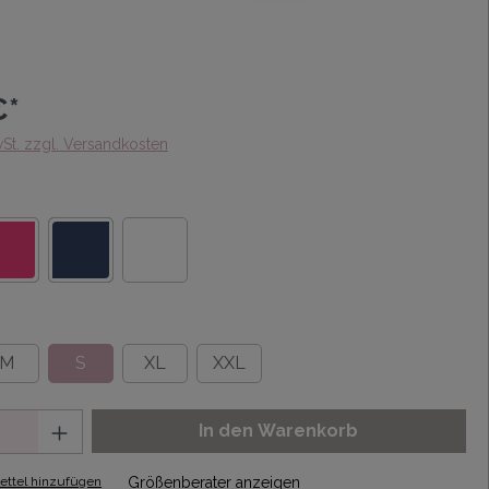
€*
wSt. zzgl. Versandkosten
M
S
XL
XXL
In den Warenkorb
ttel hinzufügen
Größenberater anzeigen