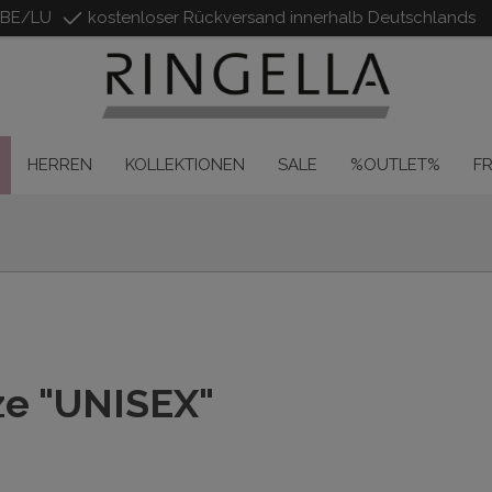
/BE/LU
kostenloser Rückversand innerhalb Deutschlands
HERREN
KOLLEKTIONEN
SALE
%OUTLET%
F
ze "UNISEX"