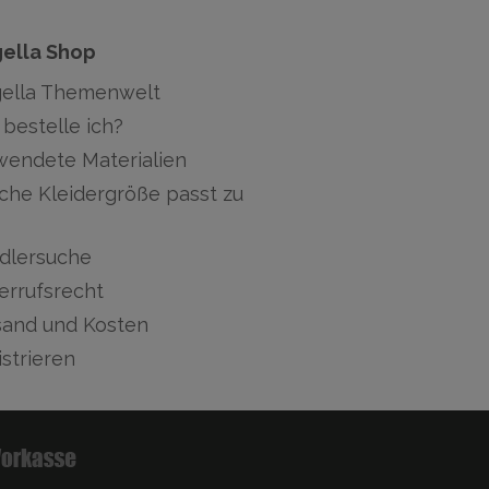
gella Shop
gella Themenwelt
bestelle ich?
wendete Materialien
che Kleidergröße passt zu
dlersuche
errufsrecht
sand und Kosten
strieren