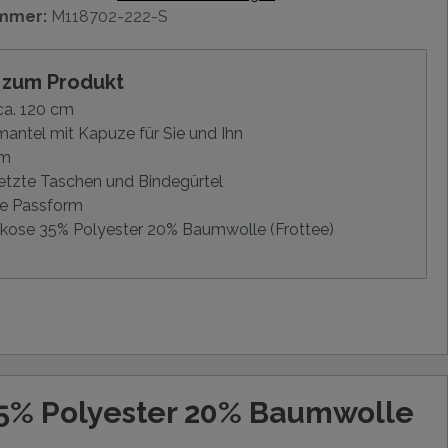
mmer:
M118702-222-S
s zum Produkt
ca. 120 cm
antel mit Kapuze für Sie und Ihn
rm
tzte Taschen und Bindegürtel
e Passform
kose 35% Polyester 20% Baumwolle (Frottee)
35% Polyester 20% Baumwolle