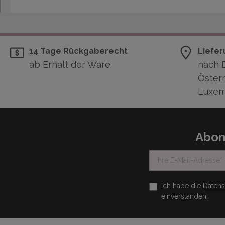
14 Tage Rückgaberecht
Liefer
ab Erhalt der Ware
nach 
Österr
Luxem
Abon
Ich habe die
Daten
einverstanden.