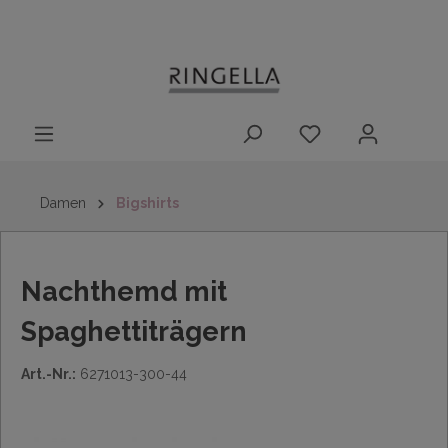
14 Tage
Lieferung nach
kostenloser
inhalt springen
Rückgaberecht
DE/AT/NL/BE/LU
Rückversand
innerhalb
Deutschlands
Damen
Bigshirts
Nachthemd mit
Spaghettiträgern
Art.-Nr.:
6271013-300-44