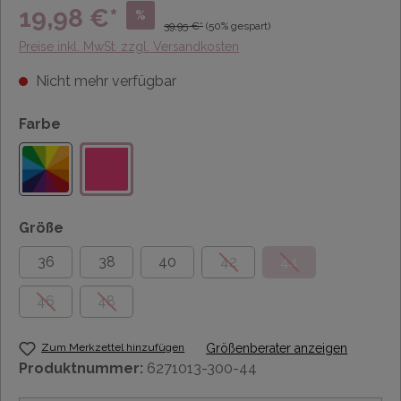
19,98 €*
%
39,95 €*
(50% gespart)
Preise inkl. MwSt. zzgl. Versandkosten
Nicht mehr verfügbar
Farbe
Größe
36
38
40
42
44
46
48
Zum Merkzettel hinzufügen
Größenberater anzeigen
Produktnummer:
6271013-300-44