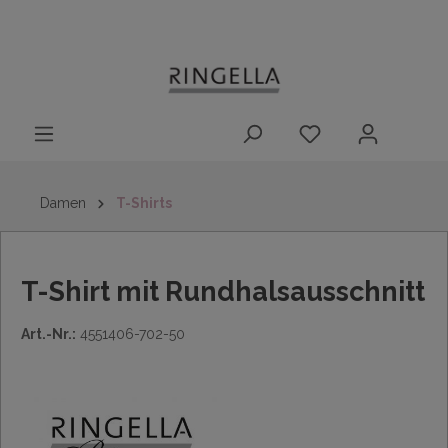
14 Tage
Lieferung nach
kostenloser
inhalt springen
Rückgaberecht
DE/AT/NL/BE/LU
Rückversand
innerhalb
Deutschlands
Damen
T-Shirts
T-Shirt mit Rundhalsausschnitt
Art.-Nr.:
4551406-702-50