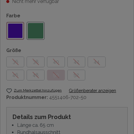
Nicht mehr verfügbar
Farbe
Größe
36
38
40
42
44
46
48
50
52
Zum Merkzettel hinzufügen
Größenberater anzeigen
Produktnummer:
4551406-702-50
Details zum Produkt
Länge ca. 65 cm
Rundhalsausschnitt