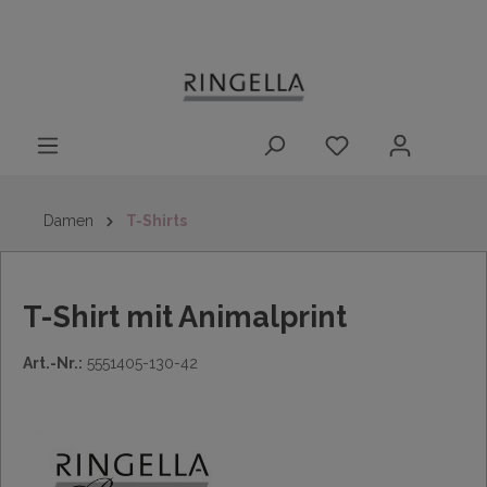
14 Tage
Lieferung nach
kostenloser
inhalt springen
Rückgaberecht
DE/AT/NL/BE/LU
Rückversand
innerhalb
Deutschlands
Damen
T-Shirts
T-Shirt mit Animalprint
Art.-Nr.:
5551405-130-42