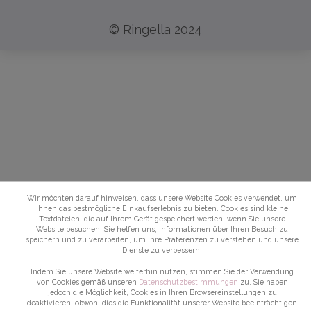
© Ringella 2024
Wir möchten darauf hinweisen, dass unsere Website Cookies verwendet, um
Ihnen das bestmögliche Einkaufserlebnis zu bieten. Cookies sind kleine
Textdateien, die auf Ihrem Gerät gespeichert werden, wenn Sie unsere
Website besuchen. Sie helfen uns, Informationen über Ihren Besuch zu
speichern und zu verarbeiten, um Ihre Präferenzen zu verstehen und unsere
Dienste zu verbessern.
Indem Sie unsere Website weiterhin nutzen, stimmen Sie der Verwendung
von Cookies gemäß unseren
Datenschutzbestimmungen
zu. Sie haben
jedoch die Möglichkeit, Cookies in Ihren Browsereinstellungen zu
deaktivieren, obwohl dies die Funktionalität unserer Website beeinträchtigen