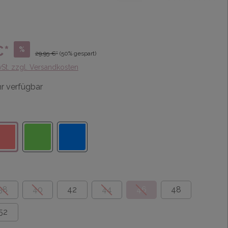
€*
%
29,95 €*
(50% gespart)
wSt. zzgl. Versandkosten
r verfügbar
38
40
42
44
46
48
52