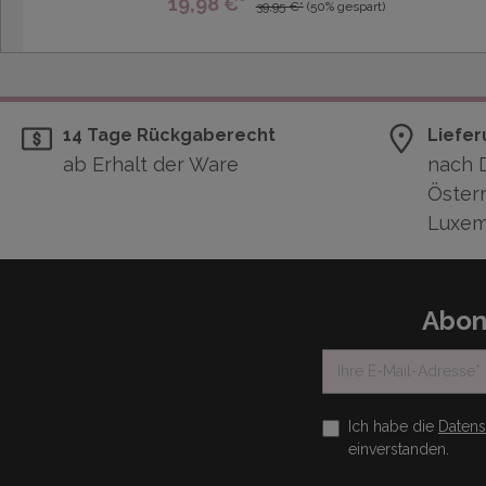
19,98 €*
39,95 €*
(50% gespart)
14 Tage Rückgaberecht
Liefer
ab Erhalt der Ware
nach 
Österr
Luxem
Abon
Ich habe die
Daten
einverstanden.