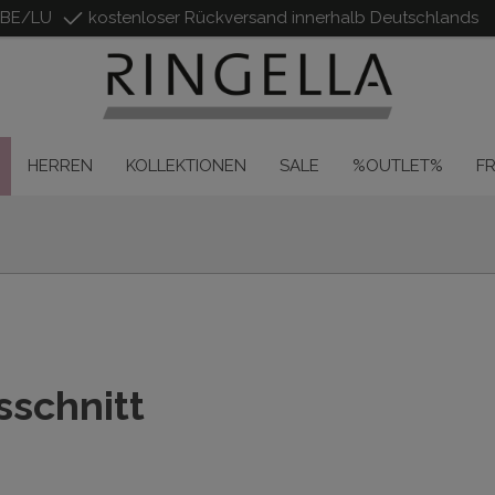
/BE/LU
kostenloser Rückversand innerhalb Deutschlands
HERREN
KOLLEKTIONEN
SALE
%OUTLET%
F
sschnitt