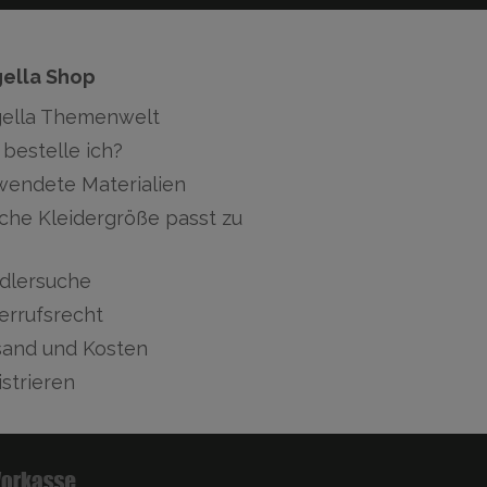
gella Shop
gella Themenwelt
bestelle ich?
wendete Materialien
che Kleidergröße passt zu
dlersuche
errufsrecht
sand und Kosten
strieren