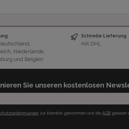
ung
Schnelle Lieferung
Deutschland,
mit DHL
eich, Niederlande,
burg und Belgien
nieren Sie unseren kostenlosen Newsle
schutzbestimmungen
zur Kenntnis genommen und die
AGB
gelesen u