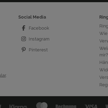
Social Media
Rin
Rin
Facebook
Wie 
Instagram
Ver
Wel
Pinterest
mir?
Hän
Wid
lar
.
Ver
Regi