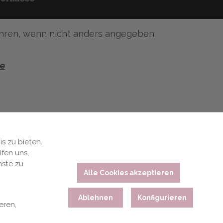
ren, wenn nicht anders angegeben.
te
s zu bieten.
fen uns,
nste zu
Alle Cookies akzeptieren
Ablehnen
Konfigurieren
eren,