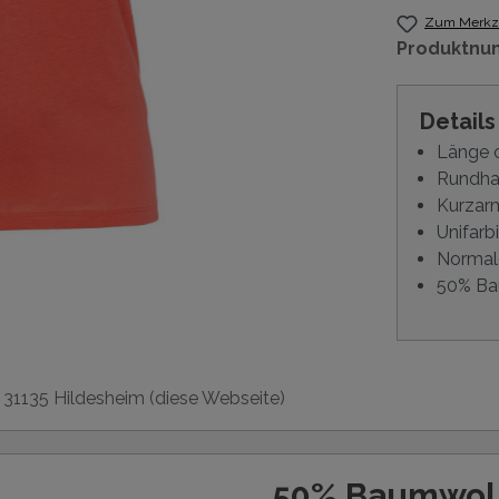
Zum Merkze
Produktnu
Detail
Länge 
Rundha
Kurzar
Unifarb
Normal
50% Ba
, 31135 Hildesheim (diese Webseite)
50% Baumwol