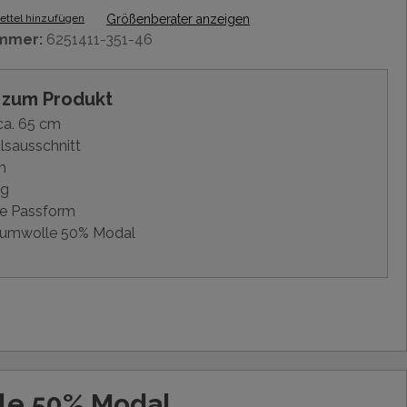
ttel hinzufügen
Größenberater anzeigen
mmer:
6251411-351-46
s zum Produkt
ca. 65 cm
lsausschnitt
m
ig
e Passform
umwolle 50% Modal
le 50% Modal