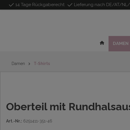
14 Tage Rückgaberecht
Lieferung nach DE/AT/NL
inhalt springen
DAMEN
Damen
T-Shirts
Oberteil mit Rundhalsau
Art.-Nr.:
6251411-351-46