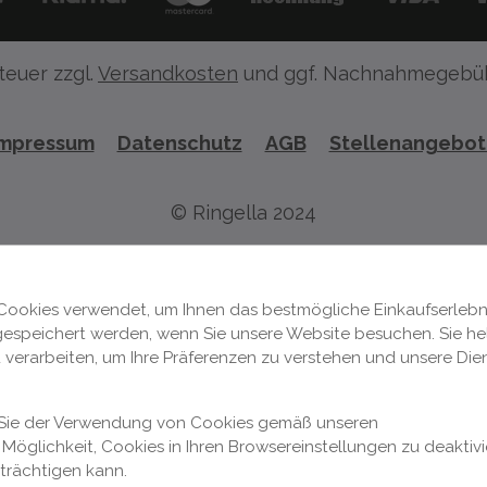
teuer zzgl.
Versandkosten
und ggf. Nachnahmegebüh
Impressum
Datenschutz
AGB
Stellenangebo
© Ringella 2024
Cookies verwendet, um Ihnen das bestmögliche Einkaufserlebni
 gespeichert werden, wenn Sie unsere Website besuchen. Sie hel
 verarbeiten, um Ihre Präferenzen zu verstehen und unsere Die
n Sie der Verwendung von Cookies gemäß unseren
Möglichkeit, Cookies in Ihren Browsereinstellungen zu deaktivi
nträchtigen kann.