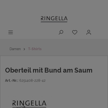
14 Tage
Lieferung nach
kostenloser
inhalt springen
Rückgaberecht
DE/AT/NL/BE/LU
Rückversand
innerhalb
Deutschlands
Damen
T-Shirts
Oberteil mit Bund am Saum
Art.-Nr.:
6251408-228-42