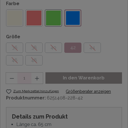
Farbe
Größe
36
38
40
42
44
46
48
Anzahl
In den Warenkorb
Zum Merkzettel hinzufügen
Größenberater anzeigen
Produktnummer:
6251408-228-42
Details zum Produkt
Länge ca. 65 cm