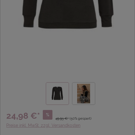
24,98 €*
%
49,95 €*
(50% gespart)
Preise inkl. MwSt. zzgl. Versandkosten