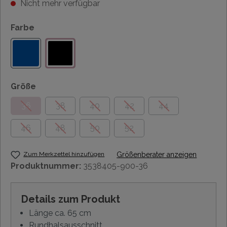
Nicht mehr verfügbar
Farbe
Größe
36
38
40
42
44
46
48
50
52
Zum Merkzettel hinzufügen
Größenberater anzeigen
Produktnummer:
3538405-900-36
Details zum Produkt
Länge ca. 65 cm
Rundhalsausschnitt