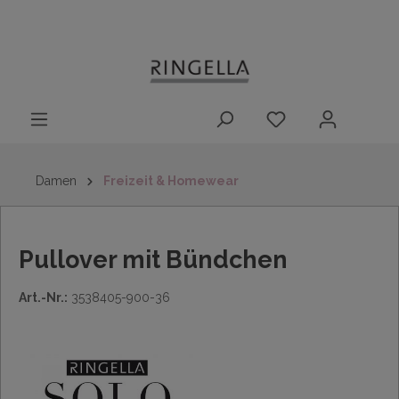
14 Tage
Lieferung nach
kostenloser
inhalt springen
Rückgaberecht
DE/AT/NL/BE/LU
Rückversand
innerhalb
Deutschlands
Damen
Freizeit & Homewear
Pullover mit Bündchen
Art.-Nr.:
3538405-900-36