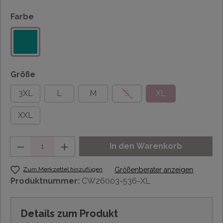
Farbe
Größe
3XL
L
M
S
XL
XXL
Anzahl
In den Warenkorb
Zum Merkzettel hinzufügen
Größenberater anzeigen
Produktnummer:
CW26003-536-XL
Details zum Produkt