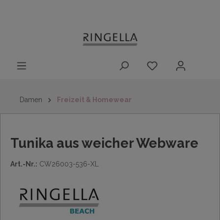
14 Tage
Lieferung nach
kostenloser
inhalt springen
Rückgaberecht
DE/AT/NL/BE/LU
Rückversand
innerhalb
Deutschlands
Damen
Freizeit & Homewear
Tunika aus weicher Webware
Art.-Nr.:
CW26003-536-XL