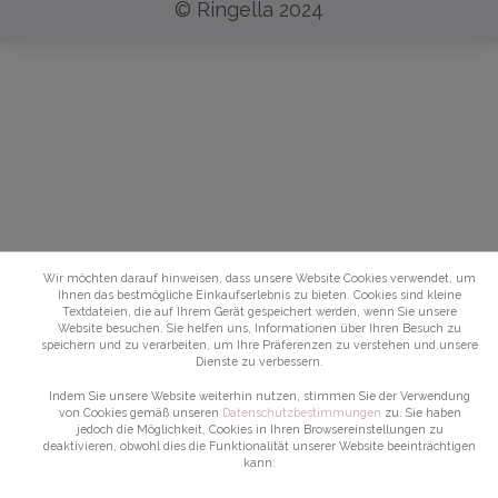
© Ringella 2024
Wir möchten darauf hinweisen, dass unsere Website Cookies verwendet, um
Ihnen das bestmögliche Einkaufserlebnis zu bieten. Cookies sind kleine
Textdateien, die auf Ihrem Gerät gespeichert werden, wenn Sie unsere
Website besuchen. Sie helfen uns, Informationen über Ihren Besuch zu
speichern und zu verarbeiten, um Ihre Präferenzen zu verstehen und unsere
Dienste zu verbessern.
Indem Sie unsere Website weiterhin nutzen, stimmen Sie der Verwendung
von Cookies gemäß unseren
Datenschutzbestimmungen
zu. Sie haben
jedoch die Möglichkeit, Cookies in Ihren Browsereinstellungen zu
deaktivieren, obwohl dies die Funktionalität unserer Website beeinträchtigen
kann.