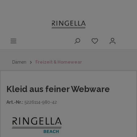
14 Tage
Lieferung nach
kostenloser
inhalt springen
Rückgaberecht
DE/AT/NL/BE/LU
Rückversand
innerhalb
Deutschlands
Damen
Freizeit & Homewear
Kleid aus feiner Webware
Art.-Nr.:
5226114-980-42