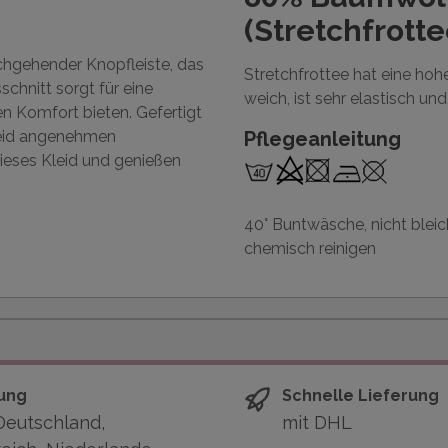
(Stretchfrotte
chgehender Knopfleiste, das
Stretchfrottee hat eine ho
chnitt sorgt für eine
weich, ist sehr elastisch un
en Komfort bieten. Gefertigt
leid angenehmen
Pflegeanleitung
ieses Kleid und genießen
40° Buntwäsche, nicht bleich
chemisch reinigen
ung
Schnelle Lieferung
Deutschland,
mit DHL