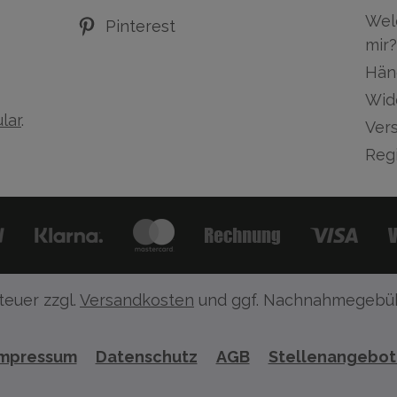
Wel
Pinterest
mir?
Hän
Wid
lar
.
Ver
Regi
teuer zzgl.
Versandkosten
und ggf. Nachnahmegebüh
Impressum
Datenschutz
AGB
Stellenangebo