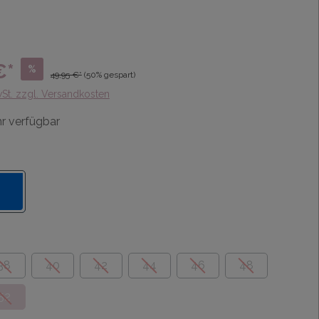
€*
%
49,95 €*
(50% gespart)
wSt. zzgl. Versandkosten
r verfügbar
38
40
42
44
46
48
52