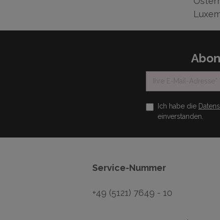
Österr
Luxem
Abon
Ich habe die
Daten
einverstanden.
Service-Nummer
+49 (5121) 7649 - 10