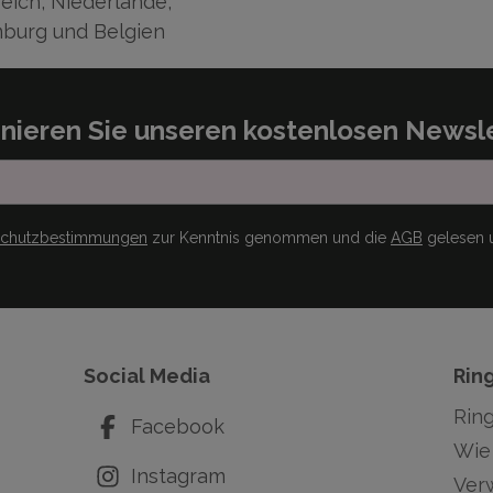
eich, Niederlande,
burg und Belgien
nieren Sie unseren kostenlosen Newsle
schutzbestimmungen
zur Kenntnis genommen und die
AGB
gelesen u
Social Media
Rin
Rin
Facebook
Wie 
Instagram
Ver