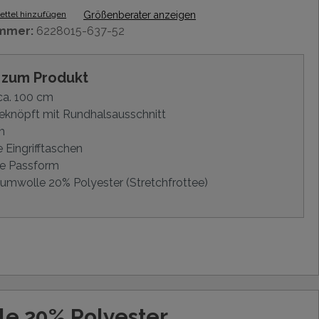
ttel hinzufügen
Größenberater anzeigen
mmer:
6228015-637-52
s zum Produkt
ca. 100 cm
eknöpft mit Rundhalsausschnitt
m
e Eingrifftaschen
e Passform
mwolle 20% Polyester (Stretchfrottee)
e 20% Polyester