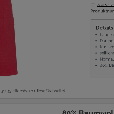
Zum Merkze
Produktnu
Detail
Länge 
Durchg
Kurzar
seitlich
Normal
80% Bau
, 31135 Hildesheim (diese Webseite)
80% Baumwoll