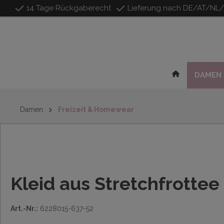
14 Tage Rückgaberecht
Lieferung nach DE/AT/NL
inhalt springen
DAMEN
Damen
Freizeit & Homewear
Kleid aus Stretchfrottee
Art.-Nr.:
6228015-637-52