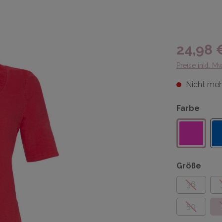
24,98 
Preise inkl. M
Nicht meh
Farbe
Größe
36
50