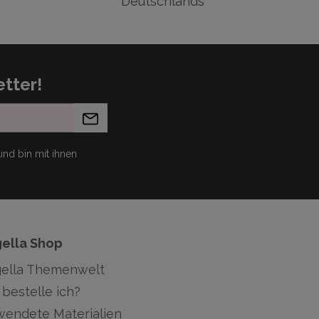
Deutschlands
tter!
nd bin mit ihnen
gella Shop
gella Themenwelt
bestelle ich?
wendete Materialien