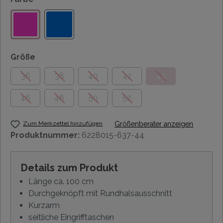
Größe
36
38
40
42
44
46
48
50
52
Zum Merkzettel hinzufügen
Größenberater anzeigen
Produktnummer:
6228015-637-44
Details zum Produkt
Länge ca. 100 cm
Durchgeknöpft mit Rundhalsausschnitt
Kurzarm
seitliche Eingrifftaschen