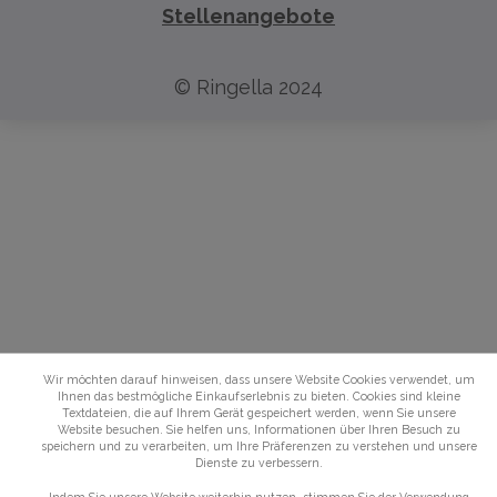
Stellenangebote
© Ringella 2024
Wir möchten darauf hinweisen, dass unsere Website Cookies verwendet, um
Ihnen das bestmögliche Einkaufserlebnis zu bieten. Cookies sind kleine
Textdateien, die auf Ihrem Gerät gespeichert werden, wenn Sie unsere
Website besuchen. Sie helfen uns, Informationen über Ihren Besuch zu
speichern und zu verarbeiten, um Ihre Präferenzen zu verstehen und unsere
Dienste zu verbessern.