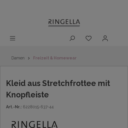
14 Tage
Lieferung nach
kostenloser
inhalt springen
Rückgaberecht
DE/AT/NL/BE/LU
Rückversand
innerhalb
Deutschlands
Damen
Freizeit & Homewear
Kleid aus Stretchfrottee mit
Knopfleiste
Art.-Nr.:
6228015-637-44