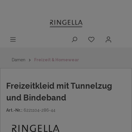
14 Tage
Lieferung nach
kostenloser
inhalt springen
Rückgaberecht
DE/AT/NL/BE/LU
Rückversand
innerhalb
Deutschlands
Damen
Freizeit & Homewear
Freizeitkleid mit Tunnelzug
und Bindeband
Art.-Nr.:
6221104-286-44