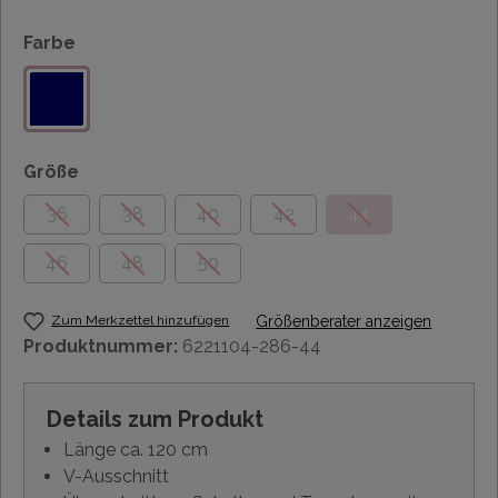
Farbe
Größe
36
38
40
42
44
46
48
50
Zum Merkzettel hinzufügen
Größenberater anzeigen
Produktnummer:
6221104-286-44
Details zum Produkt
Länge ca. 120 cm
V-Ausschnitt