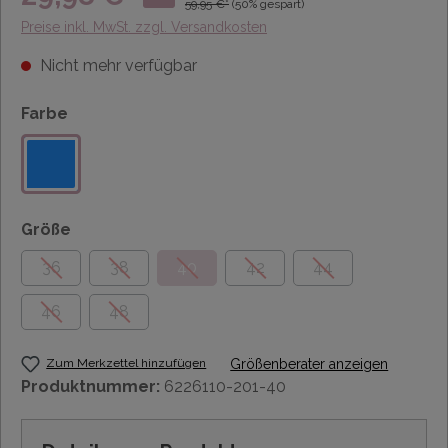
59,95 €*
(50% gespart)
Preise inkl. MwSt. zzgl. Versandkosten
Nicht mehr verfügbar
Farbe
Größe
36
38
40
42
44
46
48
Zum Merkzettel hinzufügen
Größenberater anzeigen
Produktnummer:
6226110-201-40