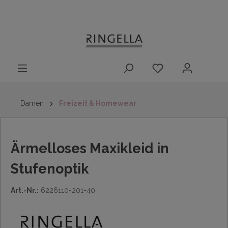
14 Tage
Lieferung nach
kostenloser
inhalt springen
Rückgaberecht
DE/AT/NL/BE/LU
Rückversand
innerhalb
Deutschlands
Damen
Freizeit & Homewear
Ärmelloses Maxikleid in
Stufenoptik
Art.-Nr.:
6226110-201-40