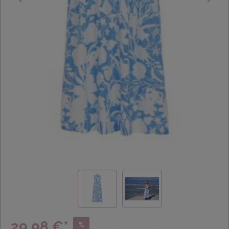
29,98 €*
%